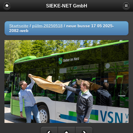
SIEKE-NET GmbH
Startseite
/
pülm-20250518
/
neue busse 17 05 2025-
2082-web