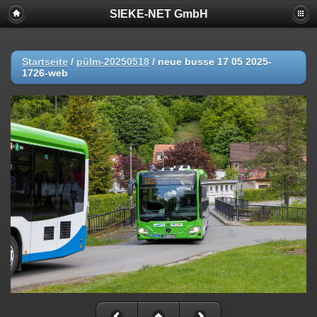
SIEKE-NET GmbH
Startseite
/
pülm-20250518
/
neue busse 17 05 2025-
1726-web