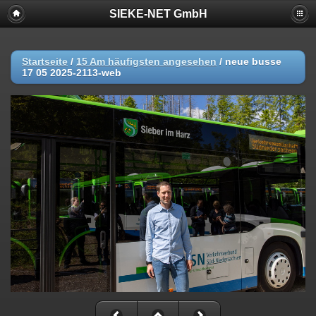
SIEKE-NET GmbH
Startseite
/
15 Am häufigsten angesehen
/
neue busse
17 05 2025-2113-web