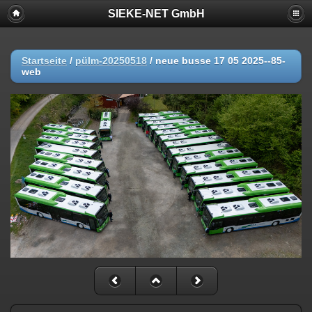
SIEKE-NET GmbH
Startseite
/
pülm-20250518
/
neue busse 17 05 2025--85-
web