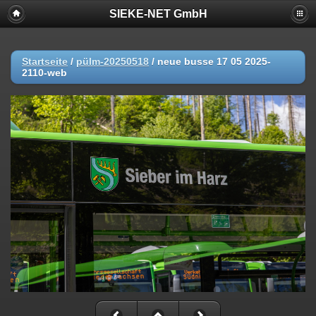
SIEKE-NET GmbH
Startseite
/
pülm-20250518
/
neue busse 17 05 2025-
2110-web