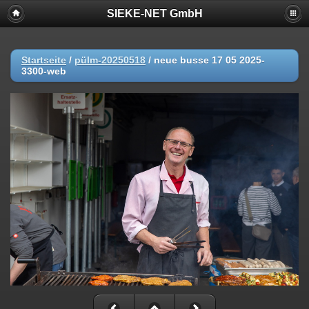
SIEKE-NET GmbH
Startseite
/
pülm-20250518
/
neue busse 17 05 2025-
3300-web